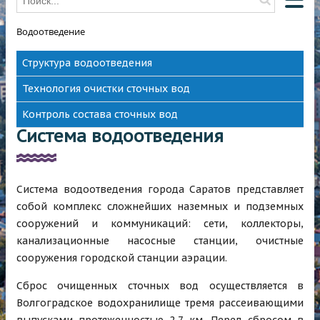
Водоотведение
О КОМПАНИИ
Структура водоотведения
О ВОДОСНАБЖЕНИИ
Технология очистки сточных вод
О ВОДООТВЕДЕНИИ
Контроль состава сточных вод
НОВОСТИ
Система водоотведения
ОТКЛЮЧЕНИЯ
КОНТАКТЫ
Система водоотведения города Саратов представляет
HAWLE
собой комплекс сложнейших наземных и подземных
сооружений и коммуникаций: сети, коллекторы,
канализационные насосные станции, очистные
сооружения городской станции аэрации.
Сброс очищенных сточных вод осуществляется в
Волгоградское водохранилище тремя рассеивающими