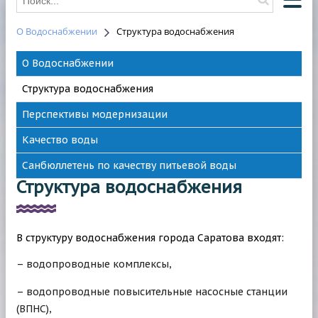
О Водоснабжении
Структура водоснабжения
О КОМПАНИИ
О Водоснабжении
О ВОДОСНАБЖЕНИИ
Структура водоснабжения
О ВОДООТВЕДЕНИИ
Перспективы модернизации
НОВОСТИ
Качество воды
ОТКЛЮЧЕНИЯ
Санбюллетень по качеству питьевой воды
КОНТАКТЫ
Структура водоснабжения
HAWLE
В структуру водоснабжения города Саратова входят:
– водопроводные комплексы,
– водопроводные повысительные насосные станции
(ВПНС),