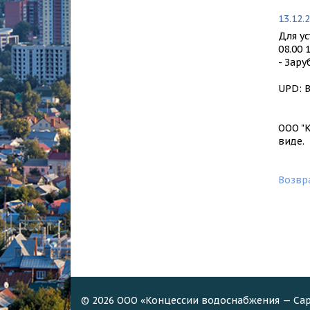
ОХРАНА ТРУДА
КАЧЕСТВО ВОДЫ
13.12.
ПОЛИТИКА ОБРАБОТКИ И ЗАЩИТЫ
САНБЮЛЛЕТЕНЬ ПО КАЧЕСТ
Для у
ПЕРСОНАЛЬНЫХ ДАННЫХ В ООО
ВОДЫ
08.00
«КОНЦЕССИИ ВОДОСНАБЖЕНИЯ-САРАТОВ»
- Зару
(ООО «КВС»)
UPD: 
РАСКРЫТИЕ ИНФОРМАЦИИ
ПЛАТЕЖНЫЕ РЕКВИЗИТЫ
ООО "
виде.
ХАРАКТЕРИСТИКА ПРОЕКТА
УЧЕБНЫЙ ЦЕНТР
Возвра
© 2026 ООО «Концессии водоснабжения — Са