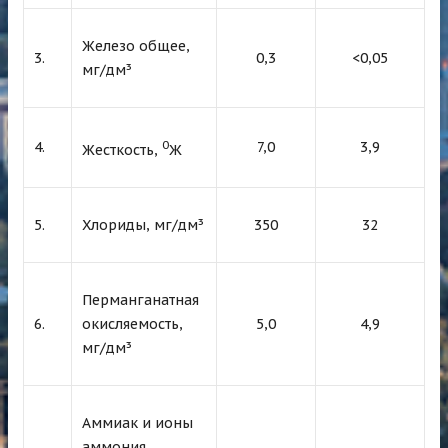
Железо общее,
3.
0,3
<0,05
мг/дм³
0
4.
7,0
3,9
Жесткость,
Ж
5.
Хлориды, мг/дм³
350
32
Перманганатная
6.
окисляемость,
5,0
4,9
мг/дм³
Аммиак и ионы
аммония