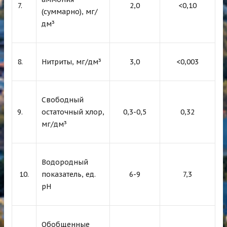
7.
2,0
<0,10
(суммарно), мг/
дм³
8.
Нитриты, мг/дм³
3,0
<0,003
Свободный
9.
остаточный хлор,
0,3-0,5
0,32
мг/дм³
Водородный
10.
показатель, ед.
6-9
7,3
рН
Обобщенные