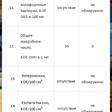
колиформные
не
11.
отсутствие
бактерии, КОЕ
обнаружено
ОКБ в 100 мл
Общее
микробное
12.
50
0
число,
КОЕ ОМЧ в 1 мл
Энтерококки,
не
13.
3
отсутствие
КОЕ/100 см
обнаружено
Escherichia coli,
не
14.
3
отсутствие
КОЕ/100 см
обнаружено